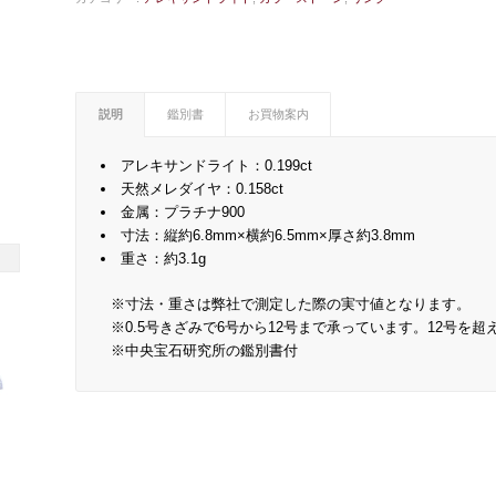
説明
鑑別書
お買物案内
アレキサンドライト：0.199ct
天然メレダイヤ：0.158ct
金属：プラチナ900
寸法：縦約6.8mm×横約6.5mm×厚さ約3.8mm
重さ：約3.1g
※寸法・重さは弊社で測定した際の実寸値となります。
※0.5号きざみで6号から12号まで承っています。12号を
※中央宝石研究所の鑑別書付