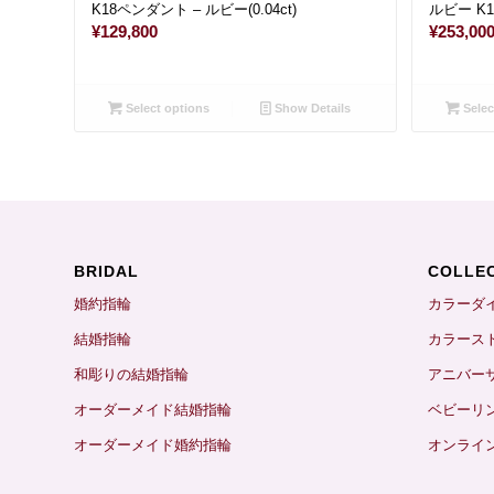
K18ペンダント – ルビー(0.04ct)
ルビー K18
¥
129,800
¥
253,00
Select options
Show Details
Selec
BRIDAL
COLLE
婚約指輪
カラーダ
結婚指輪
カラース
和彫りの結婚指輪
アニバー
オーダーメイド結婚指輪
ベビーリ
オーダーメイド婚約指輪
オンライ