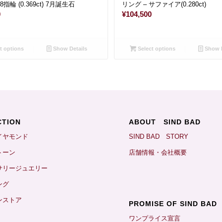
指輪 (0.369ct) 7月誕生石
リング – サファイア(0.280ct)
0
¥
104,500
t options
Show Details
Select options
Show D
CTION
ABOUT SIND BAD
イヤモンド
SIND BAD STORY
トーン
店舗情報・会社概要
サリージュエリー
ング
ンストア
PROMISE OF SIND BAD
ワンプライス宣言