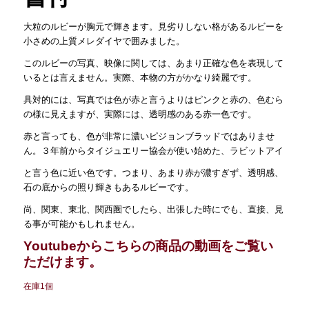
大粒のルビーが胸元で輝きます。見劣りしない格があるルビーを
小さめの上質メレダイヤで囲みました。
このルビーの写真、映像に関しては、
あまり正確な色を表現して
いるとは言えません。実際、
本物の方がかなり綺麗です。
具対的には、写真では色が赤と言うよりはピンクと赤の、
色むら
の様に見えますが、実際には、透明感のある赤一色です。
赤と言っても、色が非常に濃いピジョンブラッドではありませ
ん。
３年前からタイジュエリー協会が使い始めた、ラビットアイ
と言う色に近い色です。つまり、あまり赤が濃すぎず、透明感、
石の底からの照り輝きもあるルビーです。
尚、関東、東北、関西圏でしたら、出張した時にでも、直接、
見
る事が可能かもしれません。
Youtubeからこちらの商品の動画をご覧い
ただけます。
在庫1個