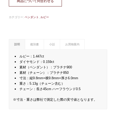
商品について問合わせる
カテゴリー:
ペンダント
,
ルビー
説明
鑑別書
小話
お買物案内
ルビー：1.447ct
ダイヤモンド：0.159ct
素材（ペンダント）：プラチナ900
素材（チェーン）：プラチナ850
寸法：縦9.8mm×横9.8mm×厚さ6.0mm
重さ：5.13g（チェーン含む）
チェーン：長さ45cm ハーフラウンド0.5
※寸法・重さは弊社で測定した際の実寸値となります。