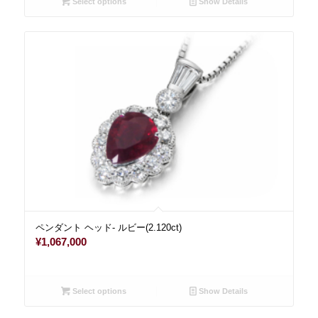
Select options
Show Details
ペンダント ヘッド- ルビー(2.120ct)
¥
1,067,000
Select options
Show Details