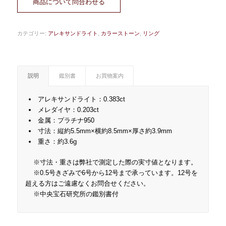
商品について問合わせる
カテゴリー:
アレキサンドライト
,
カラーストーン
,
リング
説明
鑑別書
お買物案内
アレキサンドライト：0.383ct
メレダイヤ：0.203ct
金属：プラチナ950
寸法：縦約5.5mm×横約8.5mm×厚さ約3.9mm
重さ：約3.6g
※寸法・重さは弊社で測定した際の実寸値となります。
※0.5号きざみで6号から12号まで承っています。12号を
超える方はご遠慮なくお問合せください。
※中央宝石研究所の鑑別書付